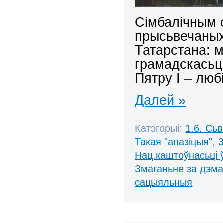
Сімбалічным 
прысьвечаных
Татарстана: 
грамадскасьц
Пятру І – люб
Далей »
Катэгорыі:
1.6. Сь
Такая "апазіцыя"
,
Нац.каштоўнасьці 
Змаганьне за дэм
сацыяльныя