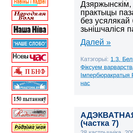
Дзяржынскім,
практыцы паз
без усялякай 
зьнішчаліся п
Далей »
Катэгорыі:
1.3. Бе
Фіксуем варварств
Імпербюракратыя 
нас
АДЭКВАТНА
(частка 7)
28 кастрычніка, 2