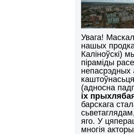
Увага! Маска
нашых продка
Каліноўскі) м
піраміды рас
непасрэдных 
каштоўнасьця
(адносна пад
іх прыхляба
барскага стал
сьветаглядам
яго. У цяпер
многія актор