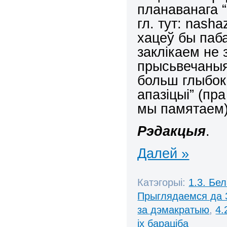
планаванага 
гл. тут: nasha
хацеў бы паб
заклікаем не
прысьвечаныя
больш глыбока
апазіцыі” (пр
мы памятаем)
Рэдакцыя
.
Далей »
Катэгорыі:
1.3. Бе
Прыглядаемся да 
за дэмакратыю
,
4.
іх бараціба