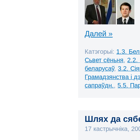
Далей »
Катэгорыі:
1.3. Бе
Сьвет сёньня
,
2.2.
беларусаў
,
3.2. Сі
Грамадзянства і д
сапраўдн.
,
5.5. П
Шлях да сяб
17 кастрычніка, 2