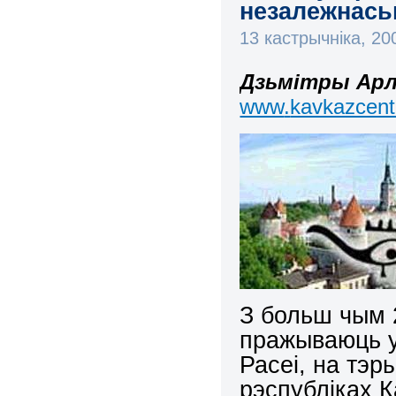
незалежнась
13 кастрычніка, 2
Дзьмітры Ар
www
.
kavkazcent
З больш чым 2
пражываюць у
Расеі, на тэр
рэспубліках К