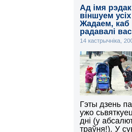
Ад імя рэда
віншуем усіх
Жадаем, каб 
радавалі вас
14 кастрычніка, 2
Гэты дзень п
ужо сьвяткуец
дні (у абсалю
траўня!). У с