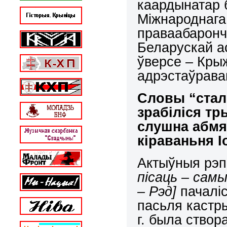
каардынатар 
Міжнароднага 
праваабаронч
Беларускай а
ўверсе – Крыж
адрэстаўрава
Словы
“стал
зрабіліся т
слушна абмя
кіраваньня І
Актыўныя рэп
пісаць – сам
– Рэд]
пачаліс
пасьля кастры
г. была створ