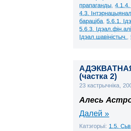
прапаганды
,
4.1.4
4.3. Інтэрнацыяна
бараціба
,
5.6.1. І
5.6.3. Ідэал.фін.алі
Ідэал.шавіністыч.
,
АДЭКВАТНА
(частка 2)
23 кастрычніка, 2
Алесь Астро
Далей »
Катэгорыі:
1.5. Сь