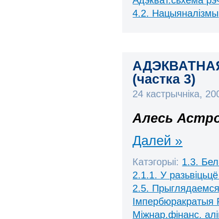
4.2. Нацыяналізмы
АДЭКВАТНА
(частка 3)
24 кастрычніка, 2
Алесь Астро
Далей »
Катэгорыі:
1.3. Бе
2.1.1. У разьвіцьцё
2.5. Прыглядаемся
Імпербюракратыя 
Міжнар.фінанс. алі