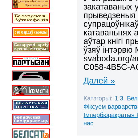
закатаваных у
прыведзеныя і
супрацоўнікаў
катаваньнях 
аўтар кнігі п
ўзяў інтэрвю 
svaboda.org/a
C058-4B5C-AC
Далей »
Катэгорыі:
1.3. Бе
Фіксуем варварств
Імпербюракратыя 
нас