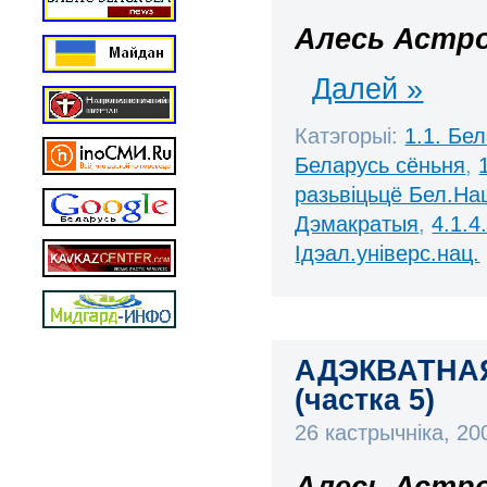
Алесь Астр
Далей »
Катэгорыі:
1.1. Бе
Беларусь сёньня
,
разьвіцьцё Бел.Нац
Дэмакратыя
,
4.1.4
Ідэал.універс.нац.
АДЭКВАТНА
(частка 5)
26 кастрычніка, 2
Алесь Астро