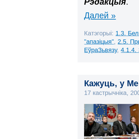
Рэдакцыя
.
Далей »
Катэгорыі:
1.3. Бе
"апазіцыя"
,
2.5. П
ЕўраЗьвязу
,
4.1.4
Кажуць, у М
17 кастрычніка, 2