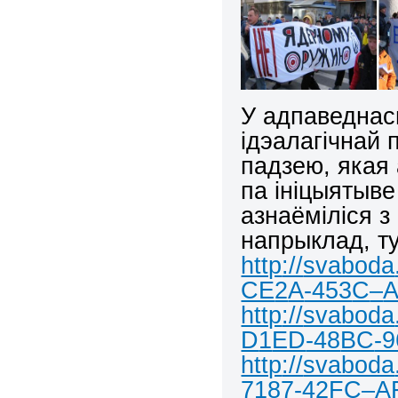
У адпаведнас
ідэалагічнай 
падзею, якая 
па ініцыятыве
азнаёміліся з
напрыклад, т
http
://
svaboda
CE
2
A
-453
C
–
http
://
svaboda
D
1
ED
-48
BC
-
http
://
svaboda
7187-42
FC
–
A