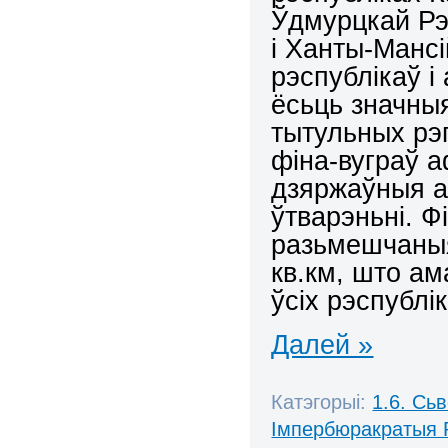
Ўдмурцкай Рэ
і Ханты-Манс
рэспублікаў і
ёсьць значныя
тытульных рэ
фіна-вуграў 
дзяржаўныя 
ўтварэньні. Ф
разьмешчаныя 
кв.км, што а
ўсіх рэспублі
Далей »
Катэгорыі:
1.6. Сь
Імпербюракратыя 