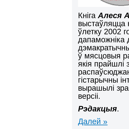
Кніга
Алеся 
выстаўляцца 
ўлетку 2002 г
дапаможніка д
дэмакратычны
ў мясцовыя ра
якія прайшлі 
распаўсюджань
гістарычны ін
вырашылі зраб
версіі.
Рэдакцыя
.
Далей »