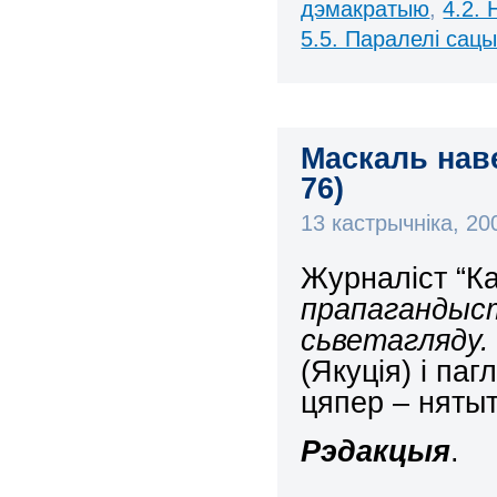
дэмакратыю
,
4.2.
5.5. Паралелі сац
Маскаль наве
76)
13 кастрычніка, 2
Журналіст “К
прапагандыст
сьветагляду. 
(Якуція) і паг
цяпер – нятыт
Рэдакцыя
.