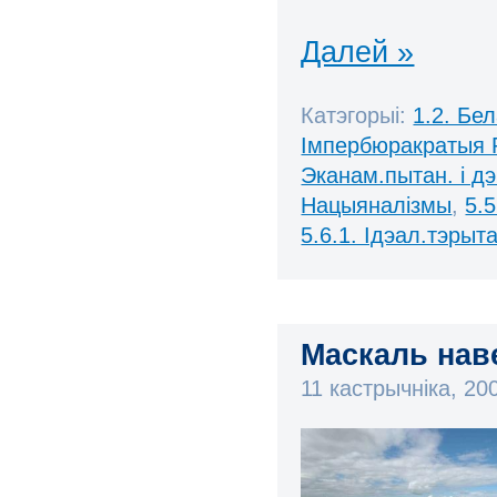
Далей »
Катэгорыі:
1.2. Бе
Імпербюракратыя 
Эканам.пытан. і д
Нацыяналізмы
,
5.
5.6.1. Ідэал.тэрыт
Маскаль наве
11 кастрычніка, 2