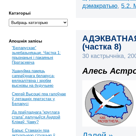
дэмакратыю
,
5.2.
Катэгорыі
АДЭКВАТНА
Апошнія запісы
(частка 8)
“Беларускае”
зьнебазьняцьце. Частка 1:
30 кастрычніка, 2
прызнаньні і пакаяньні
Пратасевіча
Алесь Астро
Ушануйма памяць
сапраўднага беларуса-
вялікалітвіна і зробім
высновы на будучыню
Сяргей Высоцкі пра галоўнае
ў леташніх пратэстах у
Беларусі
Да праўладнага “круглага
стала” далучыўся Андрэй
Клімаў. Чаму?
Барыс Стамахін пра
Далей »
актуальную сітуацыю ў