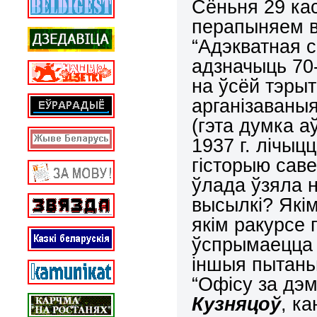
Сёньня 29 ка
перапыняем в
“Адэкватная с
адзначыць 70-
на ўсёй тэрыт
арганізаваныя
(гэта думка а
1937 г. лічы
гісторыю саве
ўлада ўзяла 
высылкі? Які
якім ракурсе 
ўспрымаецца 
іншыя пытань
“Офісу за дэ
Кузняцоў
, к