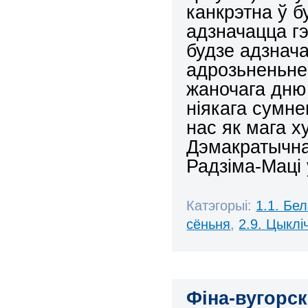
канкрэтна ў 
адзначацца гэ
будзе адзнача
адрозьненьне
жаночага дню 
ніякага сумне
нас як мага 
Дэмакратычна
Радзіма-Маці
Катэгорыі:
1.1. Бе
сёньня
,
2.9. Цыклі
Фіна-вугорс