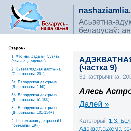
nashaziamlia
Асьветна-аду
беларусаў: ана
сьветагляды, і
Старонкі
1. Хто мы. Задачы. Сувязь.
АДЭКВАТНА
(пачынаць адсюль)
(частка 9)
2. Сьветаглядная дактрына
(С-прынцыпы: 20+)
31 кастрычніка, 2
3a. Беларуская дактрына
(Д-прынцыпы: 1-50)
Алесь Астро
3б. Беларуская дактрына
(Д-прынцыпы: 51-100)
Далей »
3в. Беларуская дактрына
(Д-прынцыпы: 101-134+)
Катэгорыі:
1.3. Бе
4. Пераможная дактрына (П-
прынцыпы: 19+)
Адэкват.сьхема рэ