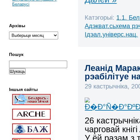
Беларусі
Катэгорыі:
1.1. Бе
Адэкват.сьхема рэ
Архівы
Ідэал.універс.нац.
Пошук
Леанід Марак
рэабілітуе 
29 кастрычніка, 2
Іншыя сайты
26 кастрычні
чарговай кніг
У ёй разам з 