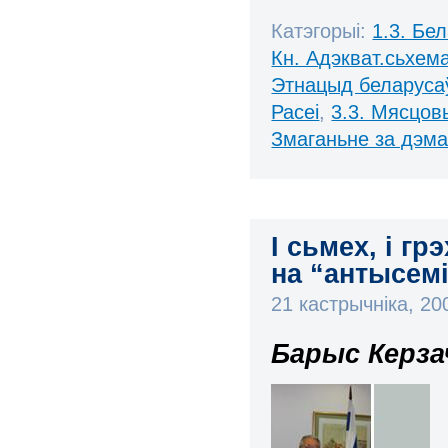
Катэгорыі:
1.3. Бе
Кн. Адэкват.сьхема
Этнацыд беларуса
Расеі
,
3.3. Мясцов
Змаганьне за дэм
І сьмех, і г
на “антысемі
21 кастрычніка, 2
Барыс Керза