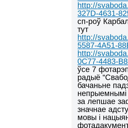
http
://
svaboda
327
D
-4631-82
сп-роў Карбал
тут
http
://
svaboda
5587-4
A
51-88
http
://
svaboda
0
C
77-4483-
B
8
ўсе 7 фотарэ
радыё “Свабо
бачаньне падз
непрыемнымі 
за лепшае за
значнае адст
мовы і нацыян
фотадакумент