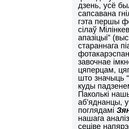
дзень, усё бы
сапсавана гн
гэта першы ф
сілаў Мілінкев
апазіцыі” (вы
стараннага п
фотакарэспан
завочнае імкн
цяперцам, ця
што значыць 
куды падзенем
Паколькі нашы
аб’яднанцы, у
поглядамі
Зя
нашага аналіз
сеціве напярэ