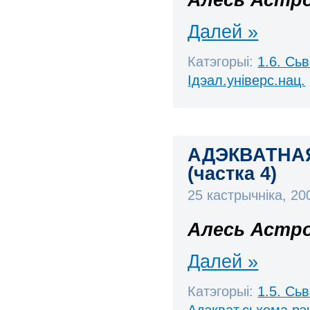
Далей »
Катэгорыі:
1.6. Сь
Ідэал.універс.нац.
АДЭКВАТНА
(частка 4)
25 кастрычніка, 2
Алесь Астро
Далей »
Катэгорыі:
1.5. Сь
Адэкват.сьхема рэ