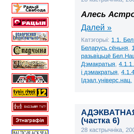
Алесь Астро
Далей »
Катэгорыі:
1.1. Бе
Беларусь сёньня
,
разьвіцьцё Бел.Нац
Дэмакратыя
,
4.1.1
і дэмакратыя
,
4.1.
Ідэал.універс.нац.
АДЭКВАТНА
(частка 6)
28 кастрычніка, 2