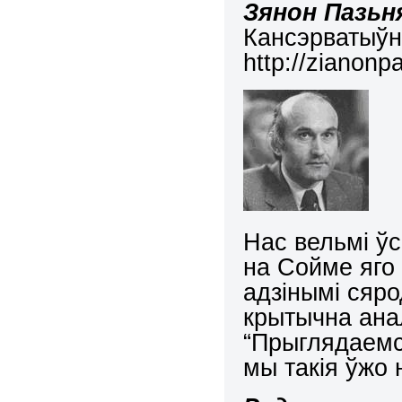
Зянон Пазьн
Кансэрватыўн
http://zianonp
Нас вельмі ў
на Сойме яго
адзінымі сяро
крытычна анал
“Прыглядаемся
мы такія ўжо