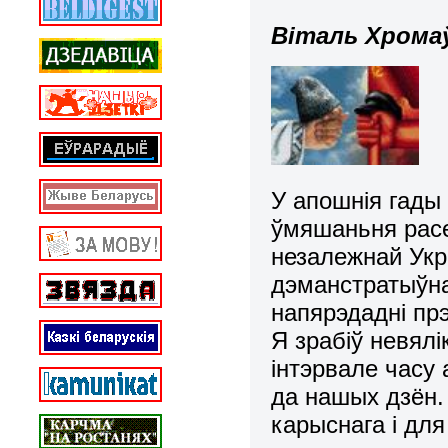
Віталь Хрома
У апошнія гады
ўмяшаньня расе
незалежнай Укр
дэманстратыўн
напярэдадні прэ
Я зрабіў невял
інтэрвале часу 
да нашых дзён.
карыснага і для