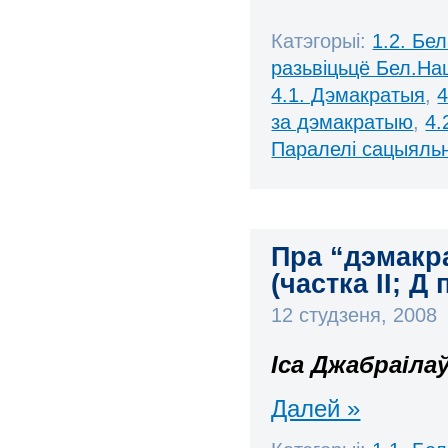
Катэгорыі:
1.2. Бе
разьвіцьцё Бел.Нац
4.1. Дэмакратыя
,
4
за дэмакратыю
,
4.
Паралелі сацыяль
Пра “дэмакр
(частка ІІ; Д 
12 студзеня, 2008
Іса Джабраіла
Далей »