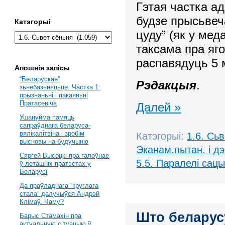
Гэтая частка а
будзе прысьвеч
Катэгорыі
цуду” (як у мед
таксама пра яг
распавядуць 5 
Апошнія запісы
“Беларускае”
Рэдакцыя
.
зьнебазьняцьце. Частка 1:
прызнаньні і пакаяньні
Пратасевіча
Далей »
Ушануйма памяць
сапраўднага беларуса-
вялікалітвіна і зробім
Катэгорыі:
1.6. Сь
высновы на будучыню
Эканам.пытан. і д
Сяргей Высоцкі пра галоўнае
5.5. Паралелі сац
ў леташніх пратэстах у
Беларусі
Да праўладнага “круглага
стала” далучыўся Андрэй
Клімаў. Чаму?
Што беларусу
Барыс Стамахін пра
актуальную сітуацыю ў