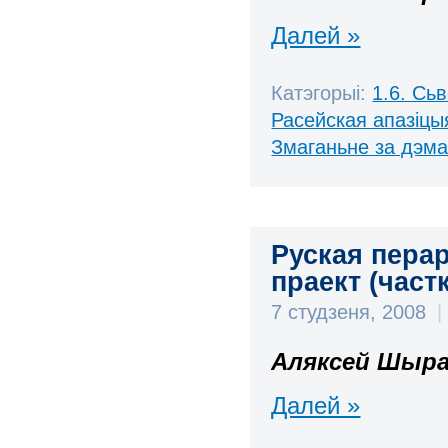
Далей »
Катэгорыі:
1.6. Сь
Расейская апазіцы
Змаганьне за дэм
Руская пера
праект (частк
7 студзеня, 2008
|
Аляксей Шыра
Далей »