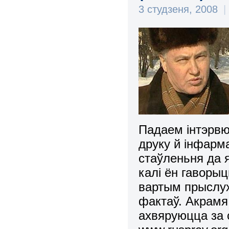
3 студзеня, 2008
|
Падаем інтэрв
друку й інфарм
стаўленьня да я
калі ён гаворыць
вартым прыслух
фактаў. Акрамя 
ахвяруюцца за 