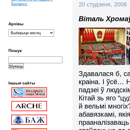
20 студзеня, 2008
Беларусі
Віталь Хромаў
Архівы
Пошук
Здавалася б, с
краіна. І ўсё… 
Іншыя сайты
падзеі ў людск
Кітай зь яго “ц
й вельмі многіх
абавязкамі, якія
прааналізаваць 