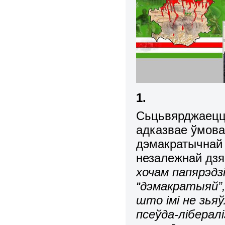
1.
Сьцьвярджаецца
адказвае ўмова
дэмакратычнай
незалежнай дзя
хочам папярэдз
“дэмакратыяй”
што імі не зьяў
псеўда-лібералі