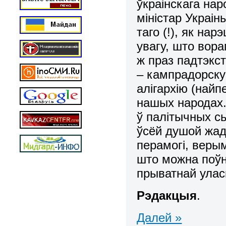
ўкраінскага на
міністар Украін
таго (!), як н
увагу, што вора
ж праз падтэкст
– кампрадорску
алігархію (найп
нашых народах.
ў палітычных с
ўсёй душой жад
перамогі, веры
што можна поўн
прыватнай улас
Рэдакцыя
.
Далей »