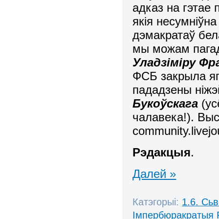
адказ на гэтае
якія несумніўн
дэмакратаў бела
мы можам пагад
Уладзіміру Фр
ФСБ закрыла яг
пададзены ніжэ
Букоўскага
(ус
чалавека!). Вы
community.livej
Рэдакцыя
.
Далей »
Катэгорыі:
1.6. Сь
Імпербюракратыя 