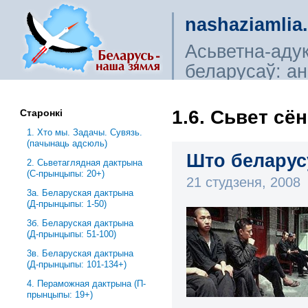
nashaziamlia
Асьветна-аду
беларусаў: ана
сьветагляды, і
1.6. Сьвет сё
Старонкі
1. Хто мы. Задачы. Сувязь.
(пачынаць адсюль)
Што беларусу
2. Сьветаглядная дактрына
(С-прынцыпы: 20+)
21 студзеня, 2008
3a. Беларуская дактрына
(Д-прынцыпы: 1-50)
3б. Беларуская дактрына
(Д-прынцыпы: 51-100)
3в. Беларуская дактрына
(Д-прынцыпы: 101-134+)
4. Пераможная дактрына (П-
прынцыпы: 19+)