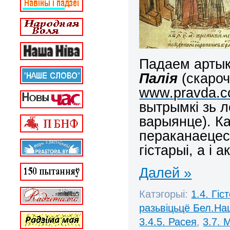
Падаем артык
Палія
(скаро
www
.
pravda
.
c
вытрымкі зь л
варыянце). Ка
пераканаецес
гістарыі, а і 
Далей »
Катэгорыі:
1.4. Гі
разьвіцьцё Бел.Нац
3.4.5. Расея
,
3.7. 