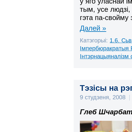
у яго ўласнай і
тым, усе людзі
гэта па-свойму
Далей »
Катэгорыі:
1.6. Сь
Імпербюракратыя 
Інтэрнацыяналізм 
Тэзісы на рэ
9 студзеня, 2008
|
Глеб Шчарбат