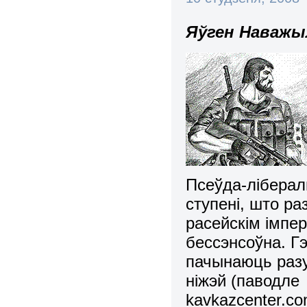
Яўген Наважы
Псеўда-ліберал
ступені, што ра
расейскім імпе
бессэнсоўна. Г
пачынаюць разу
ніжэй (паводле
kavkazcenter.co