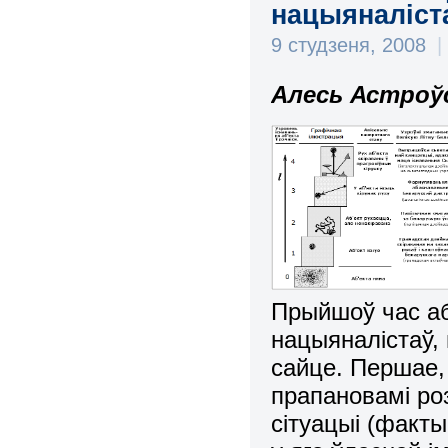
нацыяналіста
9 студзеня, 2008
|
Алесь Астроўс
Прыйшоў час аб
нацыяналістаў,
сайце. Першае,
прапановамі роз
сітуацыі (факты