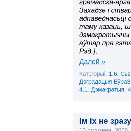
грамадска-арга
Захадзе і ствар
адпаведнасьці с
таму казаць, 
дэмакратычны 
аўтар пра гэта
Рэд.]
.
Далей »
Катэгорыі:
1.6. Сь
Дэградацыя ЕўраЗ
4.1. Дэмакратыя
,
4
Ім іх не зра
10 студзеня, 2008