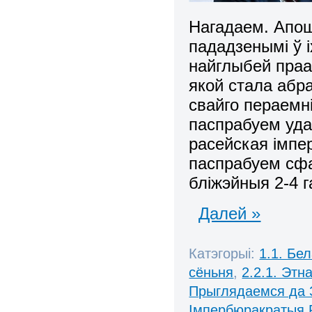
Нагадаем. Апош
пададзенымі ў і
найглыбей праа
якой стала абр
свайго пераемні
паспрабуем удак
расейская імпе
паспрабуем сфа
бліжэйныя 2-4 г
Далей »
Катэгорыі:
1.1. Бе
сёньня
,
2.2.1. Этн
Прыглядаемся да 
Імпербюракратыя 