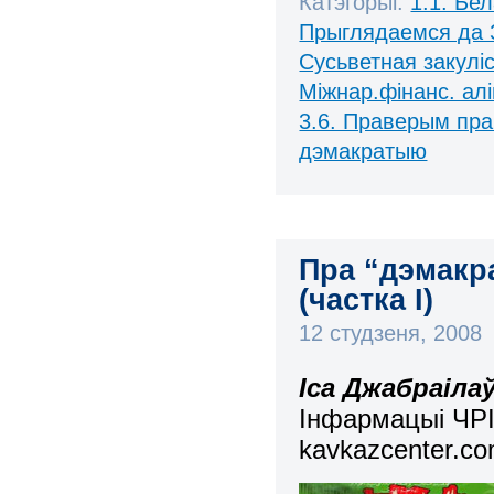
Катэгорыі:
1.1. Бе
Прыглядаемся да 
Сусьветная закулі
Міжнар.фінанс. алі
3.6. Праверым пра
дэмакратыю
Пра “дэмакр
(частка І)
12 студзеня, 2008
Іса Джабраіла
Інфармацыі ЧРІ
kavkazcenter.co