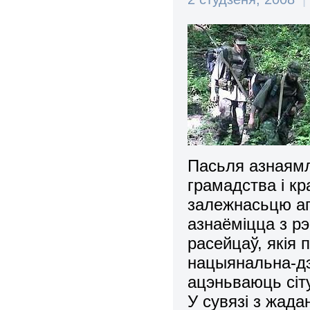
Пасьля азнаямл
грамадства і к
залежнасьцю ап
азнаёміцца з р
расейцаў, якія 
нацыянальна-дэ
ацэньваюць сіт
У сувязі з жад