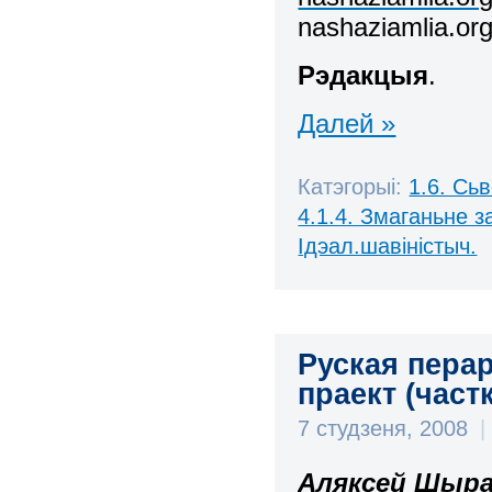
nashaziamlia.org
Рэдакцыя
.
Далей »
Катэгорыі:
1.6. Сь
4.1.4. Змаганьне 
Ідэал.шавіністыч.
Руская пера
праект (частк
7 студзеня, 2008
|
Аляксей Шыра