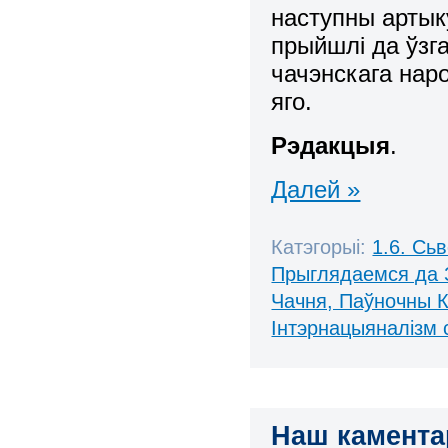
наступны артык
прыйшлі да ўзг
чачэнскага нар
яго.
Рэдакцыя
.
Далей »
Катэгорыі:
1.6. Сь
Прыглядаемся да 
Чачня, Паўночны К
Інтэрнацыяналізм 
Наш камента