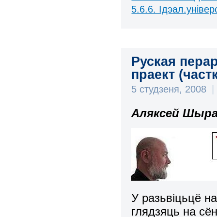
5.6.6. Ідэал.універ
Руская пера
праект (частк
5 студзеня, 2008
|
Аляксей Шыра
У разьвіцьцё н
глядзяць на сё