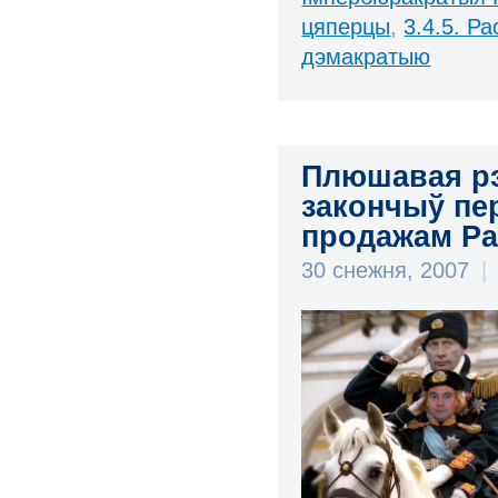
цяперцы
,
3.4.5. Ра
дэмакратыю
Плюшавая рэ
закончыў пе
продажам Ра
30 снежня, 2007
|