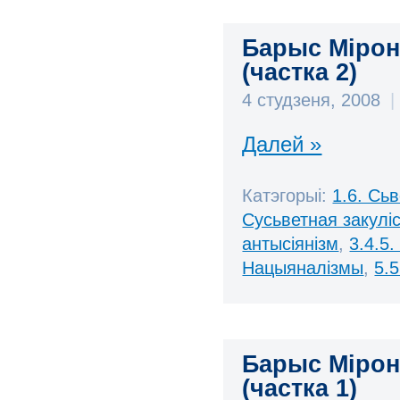
Барыс Мірона
(частка 2)
4 студзеня, 2008
|
Далей »
Катэгорыі:
1.6. Сь
Сусьветная закулі
антысіянізм
,
3.4.5.
Нацыяналізмы
,
5.
Барыс Мірона
(частка 1)