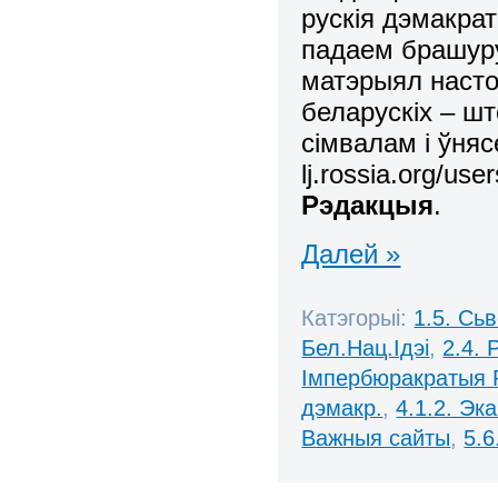
рускія дэмакра
падаем брашу
матэрыял насто
беларускіх – ш
сімвалам і ўня
lj.rossia.org/use
Рэдакцыя
.
Далей »
Катэгорыі:
1.5. Сь
Бел.Нац.Ідэі
,
2.4. 
Імпербюракратыя 
дэмакр.
,
4.1.2. Эк
Важныя сайты
,
5.6