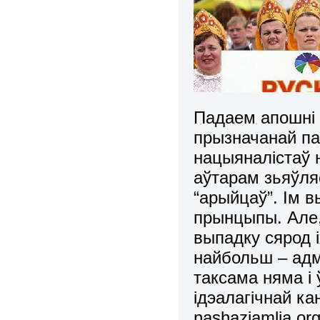
Падаем апошні а
прызначанай па
нацыяналістаў н
аўтарам зьяўля
“арыйцаў”. Ім 
прынцыпы. Але,
выпадку сярод і
найбольш – адм
таксама няма і
ідэалагічнай ка
nashaziamlia.or