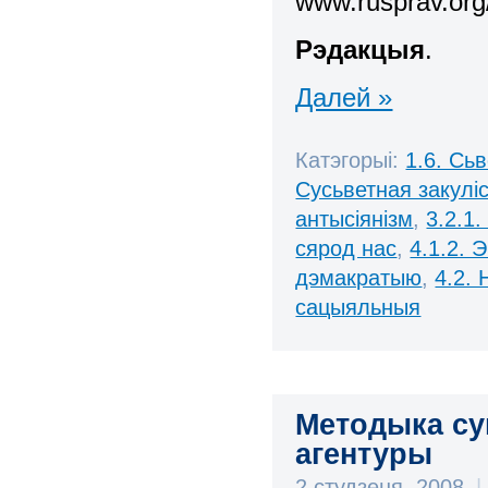
www.rusprav.org
Рэдакцыя
.
Далей »
Катэгорыі:
1.6. Сь
Сусьветная закулі
антысіянізм
,
3.2.1.
сярод нас
,
4.1.2. 
дэмакратыю
,
4.2.
сацыяльныя
Методыка су
агентуры
2 студзеня, 2008
|