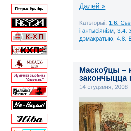
Далей »
Катэгорыі:
1.6. Сь
і антысіянізм
,
3.4. 
дэмакратыю
,
4.8.
Маскоўцы – н
закончыцца 
14 студзеня, 2008