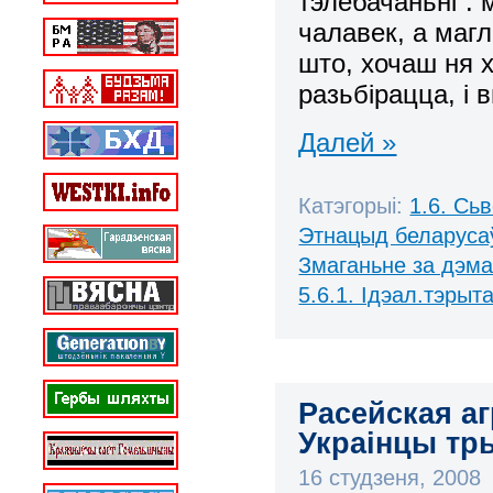
тэлебачаньні”: 
чалавек, а магл
што, хочаш ня х
разьбірацца, і
Далей »
Катэгорыі:
1.6. Сь
Этнацыд беларуса
Змаганьне за дэм
5.6.1. Ідэал.тэрыт
Расейская аг
Украінцы т
16 студзеня, 2008