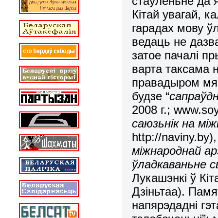
стаўленьне да я
Кітай увагай, к
гарадах мову ў
ведаць не дазв
затое пачалі п
варта таксама 
правадыром мяс
будзе “
сапраўд
2008 г.; www.soy
саюзьнік на мі
http://naviny.by)
міжнароднай ар
ўладкаваньне 
Лукашэнкі ў Кіт
Дзіньтаа). Памя
напярэдадні гэт