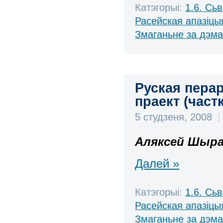
Катэгорыі:
1.6. Сь
Расейская апазіцы
Змаганьне за дэм
Руская пера
праект (частк
5 студзеня, 2008
|
Аляксей Шыра
Далей »
Катэгорыі:
1.6. Сь
Расейская апазіцы
Змаганьне за дэм